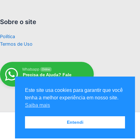
Sobre o site
Política
Termos de Uso
Whatsapp
Online
Precisa de Ajuda? Fale
Conosco
Este site usa cookies para garantir que você
tenha a melhor experiência em nosso site.
Saiba mais
Entendi
Copyright © 2026 Salvapack | Salvapack